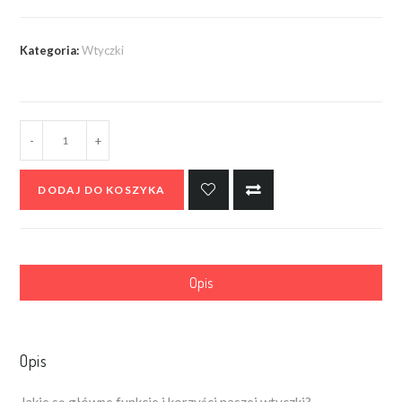
Kategoria:
Wtyczki
-
+
DODAJ DO KOSZYKA
Opis
Opis
Jakie są główne funkcje i korzyści naszej wtyczki?