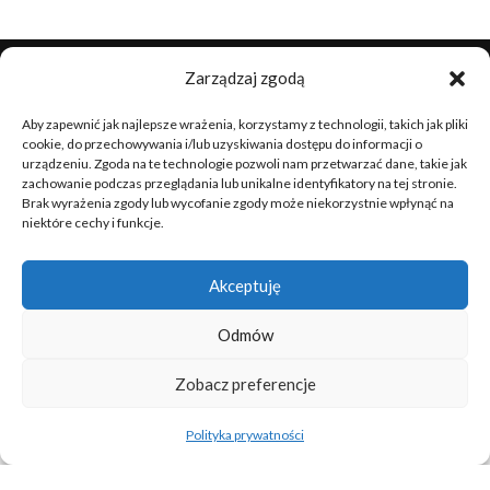
Zarządzaj zgodą
Aby zapewnić jak najlepsze wrażenia, korzystamy z technologii, takich jak pliki
cookie, do przechowywania i/lub uzyskiwania dostępu do informacji o
urządzeniu. Zgoda na te technologie pozwoli nam przetwarzać dane, takie jak
zachowanie podczas przeglądania lub unikalne identyfikatory na tej stronie.
Brak wyrażenia zgody lub wycofanie zgody może niekorzystnie wpłynąć na
niektóre cechy i funkcje.
Skorzystanie z naszych usług to gwarancja kompleksowej
Akceptuję
obsługi oraz stuprocentowego wsparcia.
Odmów
Strona główna
Polityka prywatności
Zobacz preferencje
Moje konto
Polityka prywatności
Koszyk
Konto